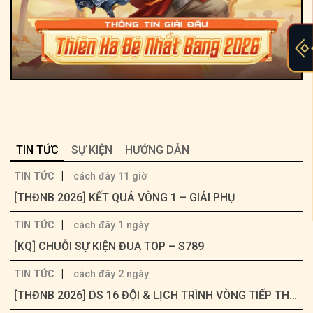
TIN TỨC
SỰ KIỆN
HƯỚNG DẪN
|
TIN TỨC
cách đây 11 giờ
[THĐNB 2026] KẾT QUẢ VÒNG 1 – GIẢI PHỤ
|
TIN TỨC
cách đây 1 ngày
[KQ] CHUỖI SỰ KIỆN ĐUA TOP – S789
|
TIN TỨC
cách đây 2 ngày
[THĐNB 2026] DS 16 ĐỘI & LỊCH TRÌNH VÒNG TIẾP THEO