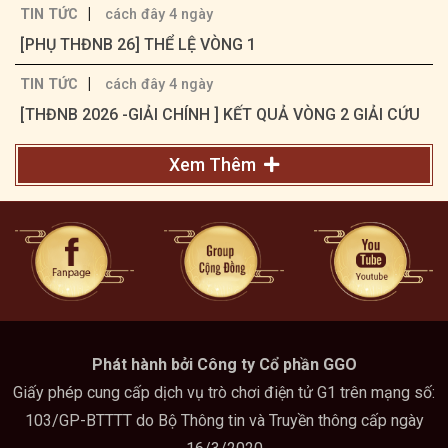
|
TIN TỨC
cách đây 4 ngày
[PHỤ THĐNB 26] THỂ LỆ VÒNG 1
|
TIN TỨC
cách đây 4 ngày
[THĐNB 2026 -GIẢI CHÍNH ] KẾT QUẢ VÒNG 2 GIẢI CỨU
Xem Thêm
Phát hành bởi Công ty Cổ phần GGO
Giấy phép cung cấp dịch vụ trò chơi điện tử G1 trên mạng số:
103/GP-BTTTT do Bộ Thông tin và Truyền thông cấp ngày